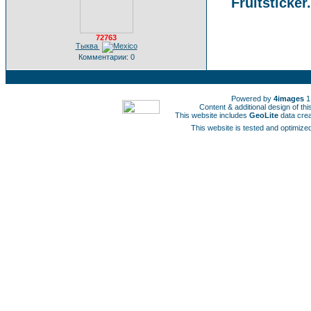
Fruitsticker
72763
Тыква
Комментарии: 0
Powered by
4images
1
Content & additional design of t
This website includes
GeoLite
data cre
This website is tested and optimized