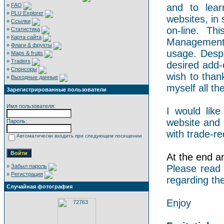
»
FAQ
and to lear
»
PLU Explorer
websites, in 
»
Ссылки
on-line. Th
»
Статистика
»
Карта сайта
Management 
»
Флаги & фрукты
usage. Despi
»
Maps & fruits
»
Traders
desired add-
»
Спонсоры
wish to than
»
Выходные данные
myself all the
Зарегистрированные пользователи
Имя пользователя:
I would like
website and 
Пароль:
with trade-re
Автоматически входить при следующем посещении
At the end an 
»
Забыл пароль
Please read
»
Регистрация
regarding the
Случайная фотография
Enjoy