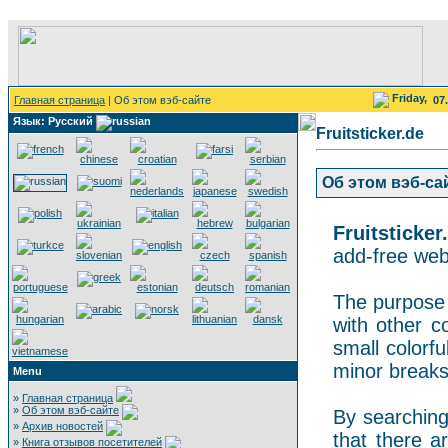
Friday,
Главная страница
| Об этом вэб-сайте
07
Язык: Русский
Fruitsticker.de
Об этом вэб-сайт
Fruitsticker
add-free webs
The purpose o
with other co
small colorf
minor breaks
Menu
»
Главная страница
»
Об этом вэб-сайте
By searching 
»
Архив новостей
that there a
»
Книга отзывов посетителей