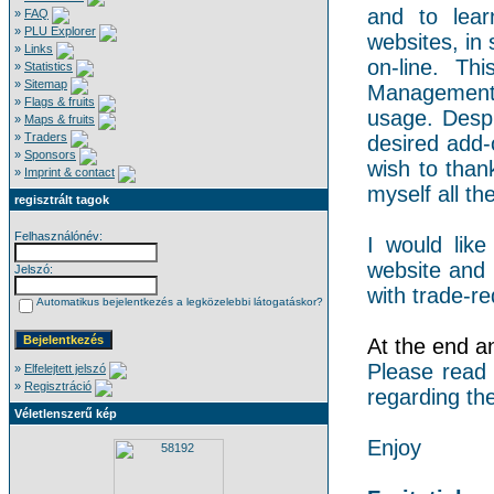
and to lear
»
FAQ
»
PLU Explorer
websites, in 
»
Links
on-line. Th
»
Statistics
»
Sitemap
Management 
»
Flags & fruits
usage. Despi
»
Maps & fruits
»
Traders
desired add-
»
Sponsors
wish to than
»
Imprint & contact
myself all the
regisztrált tagok
Felhasználónév:
I would like
website and 
Jelszó:
with trade-re
Automatikus bejelentkezés a legközelebbi látogatáskor?
At the end an 
Please read
»
Elfelejtett jelszó
»
Regisztráció
regarding the
Véletlenszerű kép
Enjoy