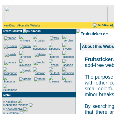
Sunday,
Kezdőlap
| About this Website
09
Nyelv: Magyar
Fruitsticker.de
About this Websit
Fruitsticker
add-free webs
The purpose o
with other co
small colorf
minor breaks
Menu
»
Kezdőlap
»
About this Website
By searching 
»
News Archive
that there a
»
Guestbook