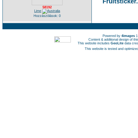
Fruitsticker
58192
Lime
Hozzászólások: 0
Powered by
4images
1
Content & additional design of t
This website includes
GeoLite
data cre
This website is tested and optimized