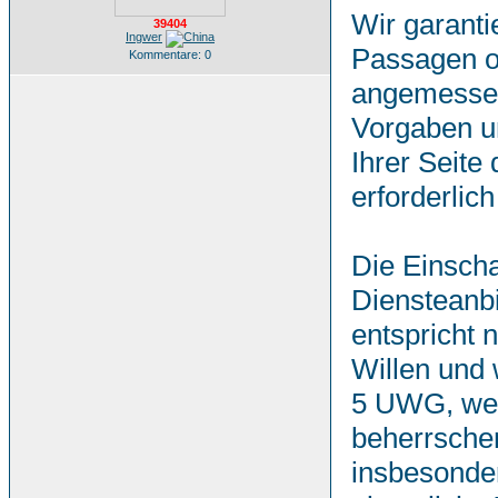
Wir garanti
39404
Ingwer
Passagen od
Kommentare: 0
angemessene
Vorgaben u
Ihrer Seite
erforderlich 
Die Einscha
Diensteanbi
entspricht 
Willen und 
5 UWG, weg
beherrschen
insbesonder