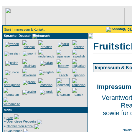
Sonntag,
Start
| Impressum & Kontakt
09
Sprache: Deutsch
Fruitsti
Impressum & Ko
Impressum 
Verantwort
Rea
Menu
sowie für
»
Start
»
Über diese Webseite
»
Nachrichten Archiv
Nikol
»
Gästebuch