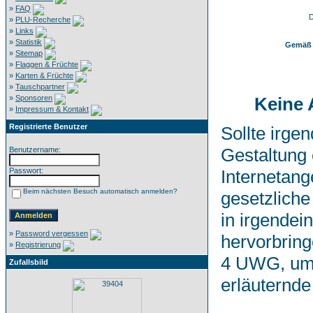
»
FAQ
D
»
PLU-Recherche
»
Links
»
Statistik
Gemäß 
»
Sitemap
»
Flaggen & Früchte
»
Karten & Früchte
»
Tauschpartner
»
Sponsoren
Keine 
»
Impressum & Kontakt
Registrierte Benutzer
Sollte irge
Gestaltung 
Benutzername:
Passwort:
Internetang
Beim nächsten Besuch automatisch anmelden?
gesetzlich
in irgende
»
Password vergessen
hervorbring
»
Registrierung
4 UWG, um 
Zufallsbild
erläuternde