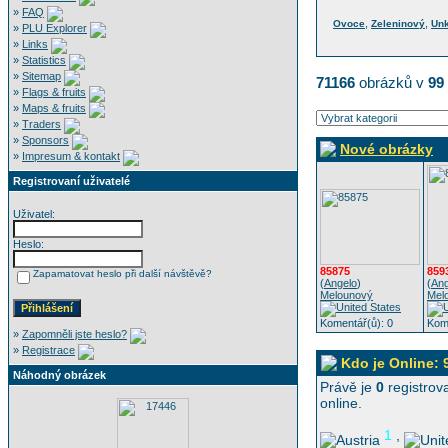
»
FAQ
,
,
Ovoce
Zeleninový
Un
»
PLU Explorer
»
Links
»
Statistics
»
Sitemap
71166
obrázků v
99
»
Flags & fruits
»
Maps & fruits
»
Traders
»
Sponsors
Nové obrázky
»
Impresum & kontakt
Registrovaní uživatelé
Uživatel:
Heslo:
85875
859
Zapamatovat heslo při další návštěvě?
(
Angelo
)
(
Ang
Melounový
Mel
Komentář(ů): 0
Kome
»
Zapomněli jste heslo?
»
Registrace
Kdo je Online: 
Náhodný obrázek
Právě je
0
registrova
online.
1
,