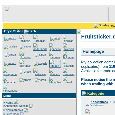
Sunday,
09
Jazyk: Ceština
Fruitsticker.
Homepage
My collection conta
duplicates) from
116
Available for trade 
Please notice the 
when trading with
Kategorie
Menu
Koncentrace
(711
»
Home
My Fruitstickers
»
About this Website
»
News Archive
»
Guestbook