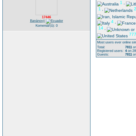
1
,
1
,
17446
Banánový
4
,
Komentář(ů): 0
14
,
77
Most users ever online si
Total:
7811
on
Registered users:
4
on 28
Guests:
7811
on