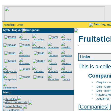
Saturday,
Kezdőlap
| Links
08
Nyelv: Magyar
Fruitsti
Links ...
This is a colle
Compani
•
Chiquita - I
•
Dole - Germ
•
Dole - Inter
Menu
•
Nature & M
•
Jaguarfruit
»
Kezdőlap
»
About this Website
[Companies]
»
News Archive
»
Guestbook