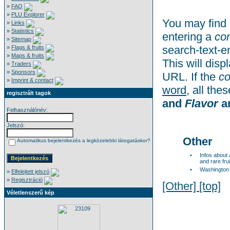
»
FAQ
»
PLU Explorer
You may find 
»
Links
»
Statistics
entering a
co
»
Sitemap
search-text-e
»
Flags & fruits
»
Maps & fruits
This will disp
»
Traders
»
Sponsors
URL. If the
c
»
Imprint & contact
word
, all th
regisztrált tagok
and
Flavor
a
Felhasználónév:
Jelszó:
Other
Automatikus bejelentkezés a legközelebbi látogatáskor?
•
Infos about
and rare frui
•
Washington
»
Elfelejtett jelszó
»
Regisztráció
[Other]
[top]
Véletlenszerű kép