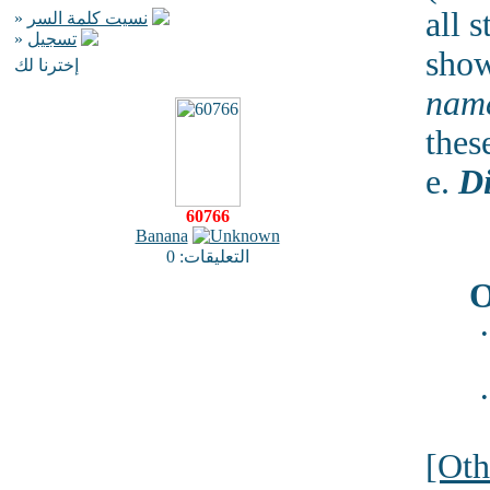
all 
»
نسيت كلمة السر
»
تسجيل
show
إخترنا لك
nam
thes
e.
Di
60766
Banana
التعليقات: 0
O
•
•
[Oth