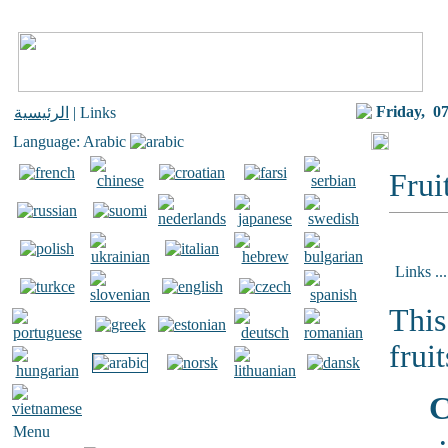
Friday,
07
الرئيسية
| Links
Language: Arabic
Frui
Links ...
This
fruit
C
Menu
•