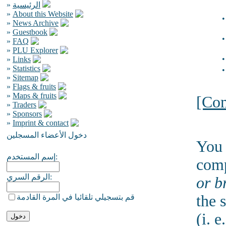
»
الرئيسية
»
About this Website
•
»
News Archive
»
Guestbook
•
»
FAQ
»
PLU Explorer
•
»
Links
»
Statistics
•
»
Sitemap
»
Flags & fruits
»
Maps & fruits
[Co
»
Traders
»
Sponsors
»
Imprint & contact
دخول الأعضاء المسجلين
You 
إسم المستخدم:
comp
الرقم السري:
or b
the 
قم بتسجيلي تلقائيا في المرة القادمة
(i. e