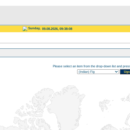
Sunday,
09.08.2026, 09:38:08
Please select an item from the drop-down list and pre