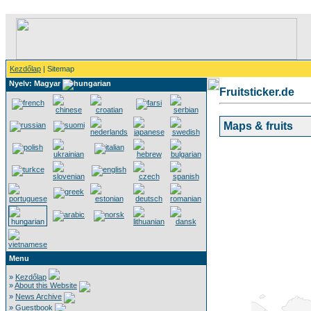
Kezdőlap
| Sitemap
Nyelv: Magyar
Fruitsticker.de
Maps & fruits
Menu
»
Kezdőlap
»
About this Website
»
News Archive
»
Guestbook