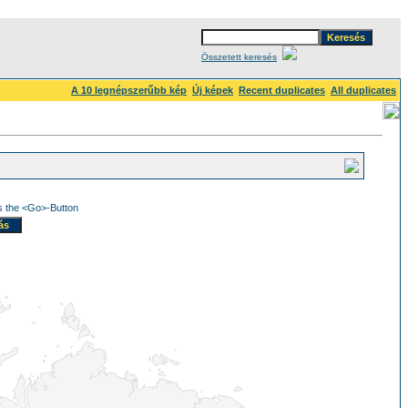
Összetett keresés
A 10 legnépszerűbb kép
Új képek
Recent duplicates
All duplicates
ss the <Go>-Button