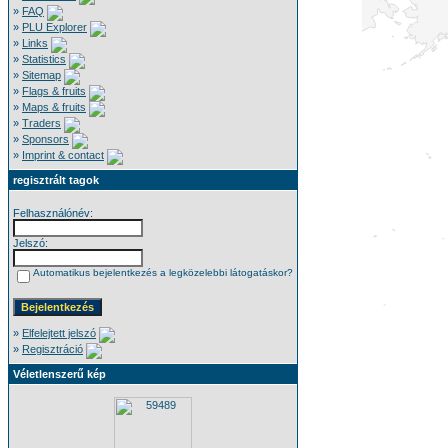
»
FAQ
»
PLU Explorer
»
Links
»
Statistics
»
Sitemap
»
Flags & fruits
»
Maps & fruits
»
Traders
»
Sponsors
»
Imprint & contact
regisztrált tagok
Felhasználónév:
Jelszó:
Automatikus bejelentkezés a legközelebbi látogatáskor?
»
Elfelejtett jelszó
»
Regisztráció
Véletlenszerű kép