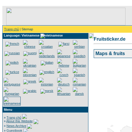
Trang chủ
| Sitemap
Language: Vietnamese
Fruitsticker.de
Maps & fruits
Menu
»
Trang chủ
»
About this Website
»
News Archive
»
Guestbook