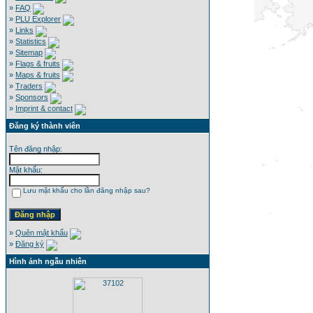
»
FAQ
»
PLU Explorer
»
Links
»
Statistics
»
Sitemap
»
Flags & fruits
»
Maps & fruits
»
Traders
»
Sponsors
»
Imprint & contact
Đăng ký thành viên
Tên đăng nhập:
Mật khẩu:
Lưu mật khẩu cho lần đăng nhập sau?
»
Quên mật khẩu
»
Đăng ký
Hình ảnh ngẫu nhiên