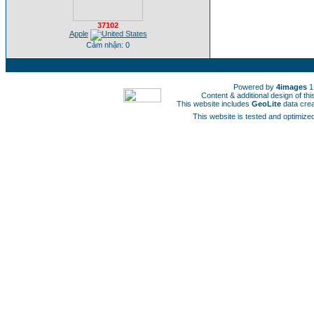
37102
Apple
Cảm nhận: 0
Powered by
4images
1
Content & additional design of t
This website includes
GeoLite
data cre
This website is tested and optimized