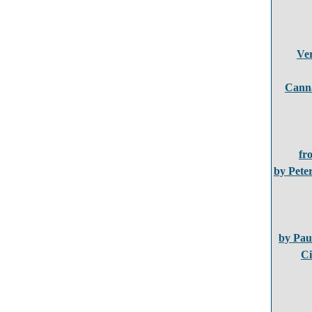
Ver
Canna
fr
by Pete
by Pau
Ci