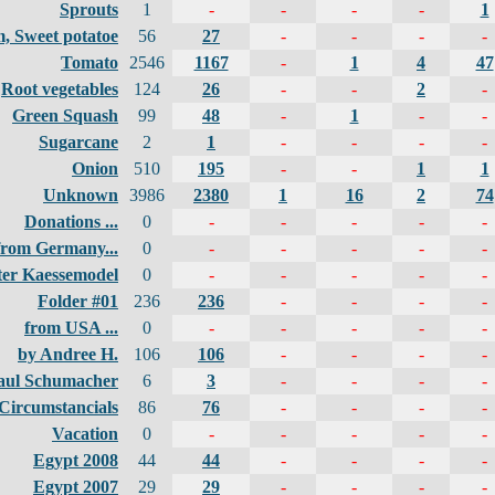
Sprouts
1
-
-
-
-
1
, Sweet potatoe
56
27
-
-
-
-
Tomato
2546
1167
-
1
4
47
Root vegetables
124
26
-
-
2
-
Green Squash
99
48
-
1
-
-
Sugarcane
2
1
-
-
-
-
Onion
510
195
-
-
1
1
Unknown
3986
2380
1
16
2
74
Donations ...
0
-
-
-
-
-
from Germany...
0
-
-
-
-
-
ter Kaessemodel
0
-
-
-
-
-
Folder #01
236
236
-
-
-
-
from USA ...
0
-
-
-
-
-
by Andree H.
106
106
-
-
-
-
aul Schumacher
6
3
-
-
-
-
Circumstancials
86
76
-
-
-
-
Vacation
0
-
-
-
-
-
Egypt 2008
44
44
-
-
-
-
Egypt 2007
29
29
-
-
-
-