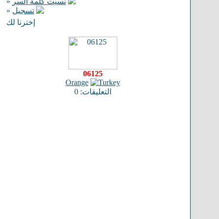
»
نسيت كلمة السر
»
تسجيل
إخترنا لك
06125
Orange
التعليقات: 0