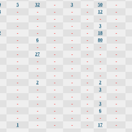
0
5
32
-
3
-
50
-
3
-
-
-
-
-
12
-
-
-
-
-
-
-
-
-
-
-
-
-
3
-
2
-
-
-
-
-
18
-
-
6
-
-
-
80
-
-
-
-
-
-
-
-
-
27
-
-
-
-
-
-
-
-
-
-
-
-
-
-
-
-
-
-
-
-
-
-
-
-
-
-
-
2
-
-
-
2
-
-
-
-
-
-
3
-
-
-
-
-
-
-
-
-
-
-
-
-
3
-
-
-
-
-
-
6
-
-
-
-
-
-
-
-
1
-
-
-
-
17
-
-
-
-
-
-
-
-