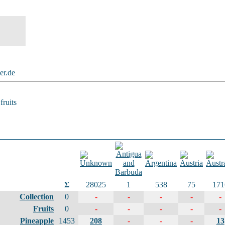
ker.de
fruits
Σ
28025
1
538
75
171
Collection
0
-
-
-
-
-
Fruits
0
-
-
-
-
-
Pineapple
1453
208
-
-
-
13