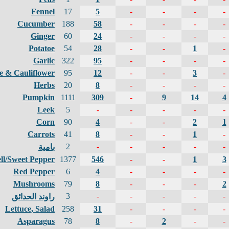
Fennel
17
5
-
-
-
-
Cucumber
188
58
-
-
-
-
Ginger
60
24
-
-
-
-
Potatoe
54
28
-
-
1
-
Garlic
322
95
-
-
-
-
 & Cauliflower
95
12
-
-
3
-
Herbs
20
8
-
-
-
-
Pumpkin
1111
309
-
9
14
4
Leek
5
-
-
-
-
-
Corn
90
4
-
-
2
1
Carrots
41
8
-
-
1
-
2
-
-
-
-
-
بامية
ll/Sweet Pepper
1377
546
-
-
1
3
Red Pepper
6
4
-
-
-
-
Mushrooms
79
8
-
-
-
2
3
-
-
-
-
-
راوند الحدائق
Lettuce, Salad
258
31
-
-
-
-
Asparagus
78
8
-
2
-
-