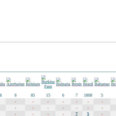
6
8
85
15
6
7
1808
5
-
-
-
-
-
-
-
-
-
-
-
-
-
-
-
-
-
-
7
5
-