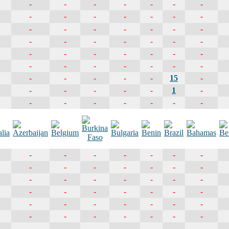
-
-
-
-
-
-
-
-
-
-
-
-
-
-
-
-
-
-
-
-
-
-
-
-
-
-
-
-
-
-
-
-
-
-
-
-
-
-
-
-
-
-
-
-
-
-
-
15
-
-
-
-
-
-
1
-
-
-
-
-
-
-
-
-
-
-
-
-
-
-
-
-
-
-
-
-
-
-
-
-
-
-
-
-
-
-
-
-
-
-
-
-
-
-
-
-
-
-
-
-
-
-
-
-
-
-
-
-
-
-
-
-