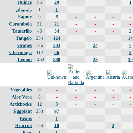
Quince
56
29
-
-
-
1
1
1
-
-
-
-
رامبوتان
Sapote
9
6
-
-
-
-
Carambola
31
21
-
-
-
-
Tamarillo
46
34
-
-
-
2
Tangelo
254
124
-
-
-
14
Grapes
776
383
-
24
-
7
Cherimoya
112
66
-
-
-
3
Lemon
1452
880
-
23
-
30
Vegetables
0
-
-
-
-
-
Aloe Vera
8
-
-
-
-
-
Artichocke
12
3
-
-
-
-
Eggplant
253
97
-
-
-
-
Beans
4
1
-
-
-
-
Broccoli
124
10
-
-
2
-
Peas
1
1
-
-
-
-