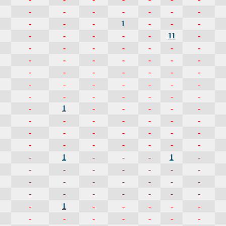
-
-
-
-
-
-
-
-
-
-
1
-
-
-
-
-
-
-
-
11
-
-
-
-
-
-
-
-
-
-
-
-
-
-
-
-
-
-
-
-
-
-
-
-
-
-
-
-
-
-
-
-
-
-
-
-
-
1
-
-
-
-
-
-
-
-
-
-
-
-
-
-
-
-
-
-
-
-
-
-
-
-
-
-
-
1
-
-
-
1
-
-
-
-
-
-
-
-
-
-
-
-
-
-
-
-
-
-
-
-
-
-
-
1
-
-
-
-
-
-
-
-
-
-
-
-