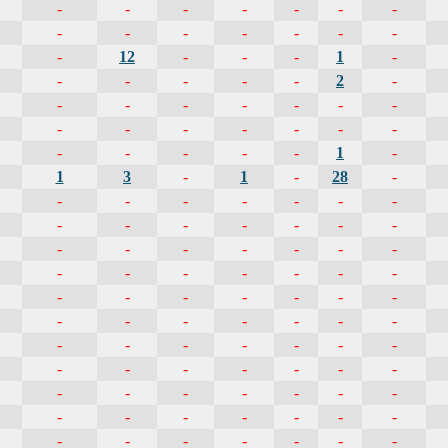
-
-
-
-
-
-
-
-
-
-
-
-
-
-
-
12
-
-
-
1
-
-
-
-
-
-
2
-
-
-
-
-
-
-
-
-
-
-
-
-
-
-
-
-
-
-
-
1
-
1
3
-
1
-
28
-
-
-
-
-
-
-
-
-
-
-
-
-
-
-
-
-
-
-
-
-
-
-
-
-
-
-
-
-
-
-
-
-
-
-
-
-
-
-
-
-
-
-
-
-
-
-
-
-
-
-
-
-
-
-
-
-
-
-
-
-
-
-
-
-
-
-
-
-
-
-
-
-
-
-
-
-
-