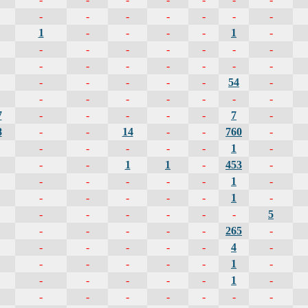
-
-
-
-
-
-
-
1
-
-
-
-
1
-
-
-
-
-
-
-
-
-
-
-
-
-
-
-
-
-
-
-
-
54
-
-
-
-
-
-
-
-
7
-
-
-
-
-
7
-
8
-
-
14
-
-
760
-
-
-
-
-
-
1
-
-
-
1
1
-
453
-
-
-
-
-
-
1
-
-
-
-
-
-
1
-
-
-
-
-
-
-
5
-
-
-
-
-
265
-
-
-
-
-
-
4
-
-
-
-
-
-
1
-
-
-
-
-
-
1
-
-
-
-
-
-
-
-