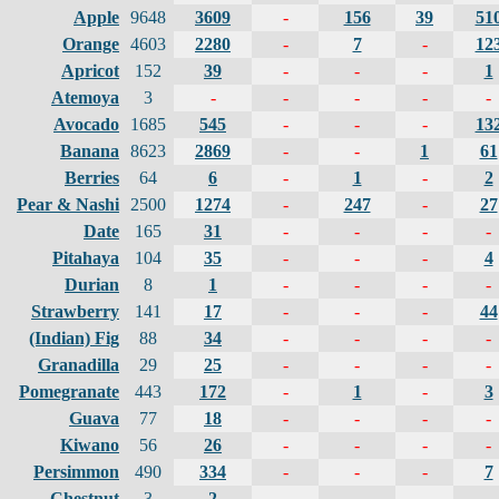
Apple
9648
3609
-
156
39
51
Orange
4603
2280
-
7
-
12
Apricot
152
39
-
-
-
1
Atemoya
3
-
-
-
-
-
Avocado
1685
545
-
-
-
13
Banana
8623
2869
-
-
1
61
Berries
64
6
-
1
-
2
Pear & Nashi
2500
1274
-
247
-
27
Date
165
31
-
-
-
-
Pitahaya
104
35
-
-
-
4
Durian
8
1
-
-
-
-
Strawberry
141
17
-
-
-
44
(Indian) Fig
88
34
-
-
-
-
Granadilla
29
25
-
-
-
-
Pomegranate
443
172
-
1
-
3
Guava
77
18
-
-
-
-
Kiwano
56
26
-
-
-
-
Persimmon
490
334
-
-
-
7
Chestnut
3
2
-
-
-
-