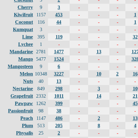
Cherry
9
3
-
-
-
-
Kiwifruit
1157
453
-
-
-
1
Coconut
116
44
-
-
-
1
Kumquat
3
-
-
-
-
-
Lime
395
119
-
-
-
32
Lychee
1
-
-
-
-
-
Mandarine
2781
1477
-
13
-
12
Mango
5477
1524
-
-
-
32
Mangosteen
9
6
-
-
-
-
Melon
10348
3227
-
10
2
16
Nuts
40
13
-
-
-
-
Nectarine
849
298
-
3
-
10
Grapefruit
2332
1011
-
14
-
21
Pawpaw
1262
399
-
-
-
45
Passionfruit
98
38
-
-
-
-
Peach
1147
486
-
2
-
13
Plum
513
205
-
8
-
4
Physalis
25
2
-
-
-
-