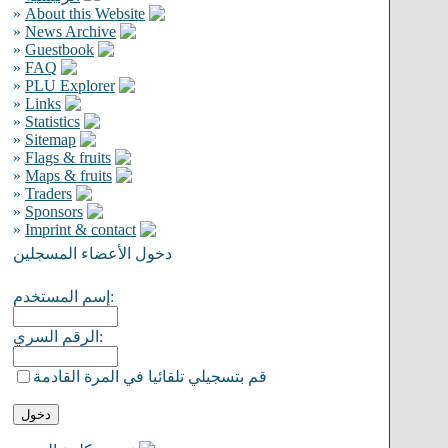
»
About this Website
»
News Archive
»
Guestbook
»
FAQ
»
PLU Explorer
»
Links
»
Statistics
»
Sitemap
»
Flags & fruits
»
Maps & fruits
»
Traders
»
Sponsors
»
Imprint & contact
دخول الأعضاء المسجلين
إسم المستخدم:
الرقم السري:
قم بتسجيلي تلقائيا في المرة القادمة