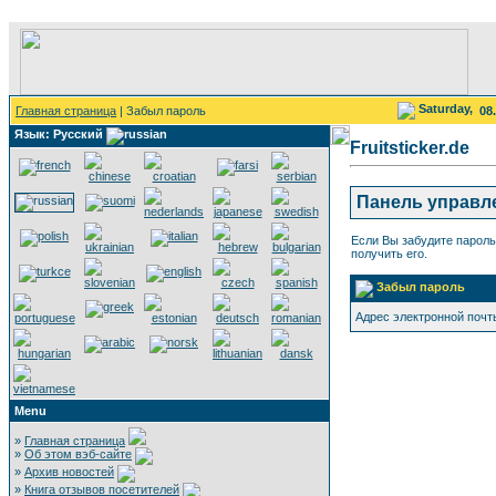
Saturday,
Главная страница
| Забыл пароль
08
Язык: Русский
Fruitsticker.de
Панель управл
Если Вы забудите пароль
получить его.
Забыл пароль
Адрес электронной почт
Menu
»
Главная страница
»
Об этом вэб-сайте
»
Архив новостей
»
Книга отзывов посетителей