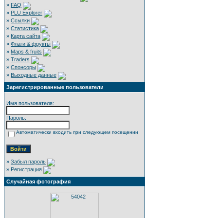
»
FAQ
»
PLU Explorer
»
Ссылки
»
Статистика
»
Карта сайта
»
Флаги & фрукты
»
Maps & fruits
»
Traders
»
Спонсоры
»
Выходные данные
Зарегистрированные пользователи
Имя пользователя:
Пароль:
Автоматически входить при следующем посещении
»
Забыл пароль
»
Регистрация
Случайная фотография