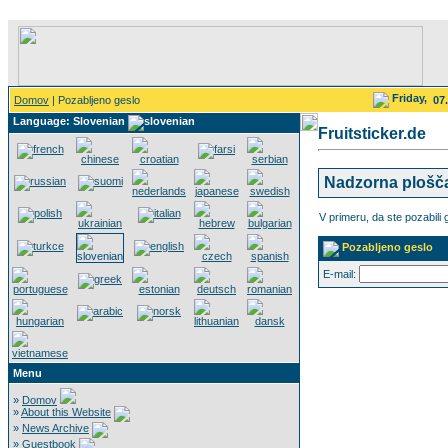
Friday,
Domov
| Pozabljeno geslo
07
Language: Slovenian
Fruitsticker.de
Nadzorna plošč
V primeru, da ste pozabili g
Pozabljeno geslo
E-mail:
Menu
»
Domov
»
About this Website
»
News Archive
»
Guestbook