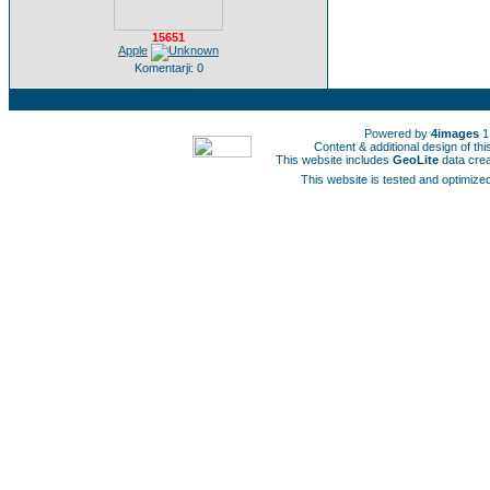
15651
Apple
Komentarji: 0
Powered by
4images
1
Content & additional design of t
This website includes
GeoLite
data cre
This website is tested and optimized