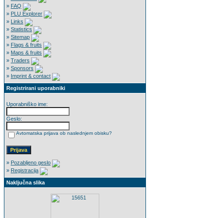
»
FAQ
»
PLU Explorer
»
Links
»
Statistics
»
Sitemap
»
Flags & fruits
»
Maps & fruits
»
Traders
»
Sponsors
»
Imprint & contact
Registrirani uporabniki
Uporabniško ime:
Geslo:
Avtomatska prijava ob naslednjem obisku?
»
Pozabljeno geslo
»
Registracija
Naključna slika