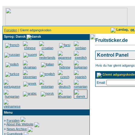
Lørdag,
Forsiden
| Glemt adgangskoden
08
Sprog: Dansk
Fruitsticker.de
Kontrol Panel
Hvis du har glemt adgangsk
Glemt adgangskode
Email:
Menu
»
Forsiden
»
About this Website
»
News Archive
»
Guestbook