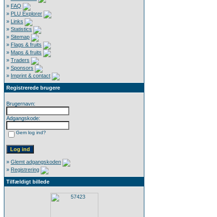
»
FAQ
»
PLU Explorer
»
Links
»
Statistics
»
Sitemap
»
Flags & fruits
»
Maps & fruits
»
Traders
»
Sponsors
»
Imprint & contact
Registrerede brugere
Brugernavn:
Adgangskode:
Gem log ind?
»
Glemt adgangskoden
»
Registrering
Tilfældigt billede