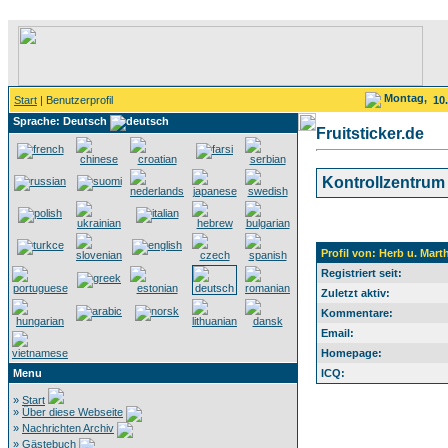
Montag,
Start
| Benutzerprofil
10
Sprache: Deutsch
Fruitsticker.de
Kontrollzentrum
Profil von: Herb u. Mar
Registriert seit:
Zuletzt aktiv:
Kommentare:
Email:
Homepage:
Menu
ICQ:
»
Start
»
Über diese Webseite
»
Nachrichten Archiv
»
Gästebuch