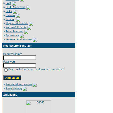
»
FAQ
»
PLU-Recherche
»
Links
»
Statistik
»
Sitemap
»
Flaggen & Früchte
»
Karten & Früchte
»
Tauschpartner
»
Sponsoren
»
Impressum & Kontakt
Registrierte Benutzer
Benutzername:
Passwort:
Beim nächsten Besuch automatisch anmelden?
»
Password vergessen
»
Registrierung
Zufallsbild