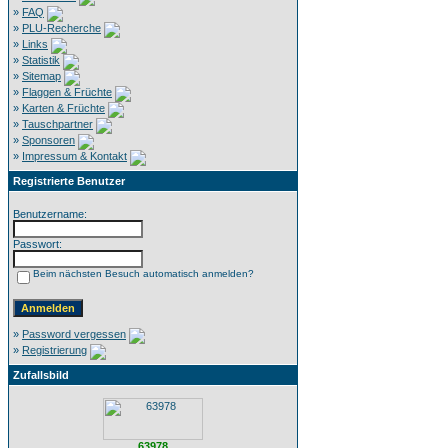
»
FAQ
»
PLU-Recherche
»
Links
»
Statistik
»
Sitemap
»
Flaggen & Früchte
»
Karten & Früchte
»
Tauschpartner
»
Sponsoren
»
Impressum & Kontakt
Registrierte Benutzer
Benutzername:
Passwort:
Beim nächsten Besuch automatisch anmelden?
»
Password vergessen
»
Registrierung
Zufallsbild
63978