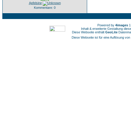
Apfelsine
Kommentare: 0
Powered by
4images
1
Inhalt & erweiterte Gestaltung die
Diese Webseite enthält
GeoLite
Datenmat
Diese Webseite ist für eine Auflösung von 