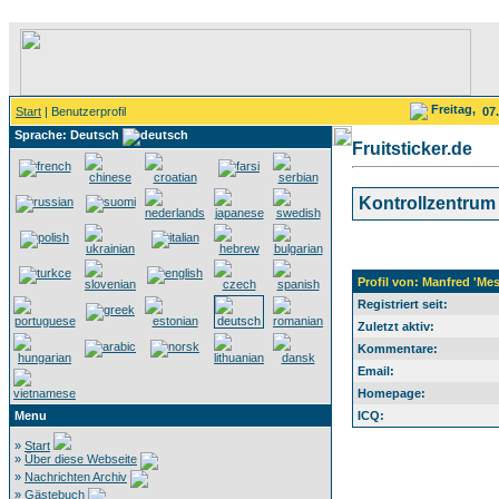
Freitag,
Start
| Benutzerprofil
07
Sprache: Deutsch
Fruitsticker.de
Kontrollzentrum
Profil von: Manfred 'Mes
Registriert seit:
Zuletzt aktiv:
Kommentare:
Email:
Homepage:
Menu
ICQ:
»
Start
»
Über diese Webseite
»
Nachrichten Archiv
»
Gästebuch