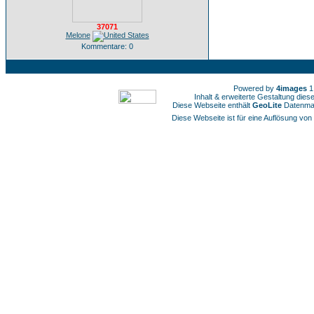
37071
Melone
Kommentare: 0
Powered by
4images
1
Inhalt & erweiterte Gestaltung die
Diese Webseite enthält
GeoLite
Datenmat
Diese Webseite ist für eine Auflösung von 