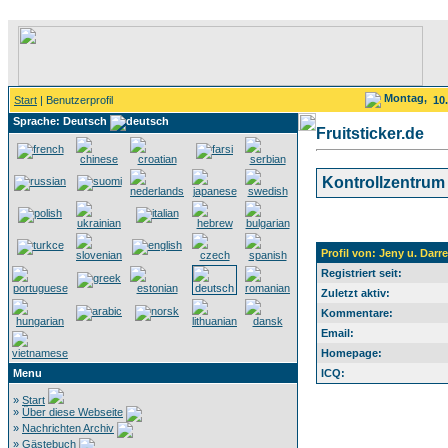
Montag,
Start
| Benutzerprofil
10
Sprache: Deutsch
Fruitsticker.de
Kontrollzentrum
Profil von: Jeny u. Darre
Registriert seit:
Zuletzt aktiv:
Kommentare:
Email:
Homepage:
Menu
ICQ:
»
Start
»
Über diese Webseite
»
Nachrichten Archiv
»
Gästebuch