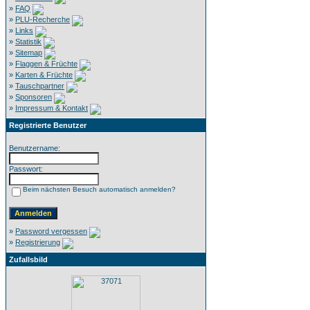
»
FAQ
»
PLU-Recherche
»
Links
»
Statistik
»
Sitemap
»
Flaggen & Früchte
»
Karten & Früchte
»
Tauschpartner
»
Sponsoren
»
Impressum & Kontakt
Registrierte Benutzer
Benutzername:
Passwort:
Beim nächsten Besuch automatisch anmelden?
»
Password vergessen
»
Registrierung
Zufallsbild