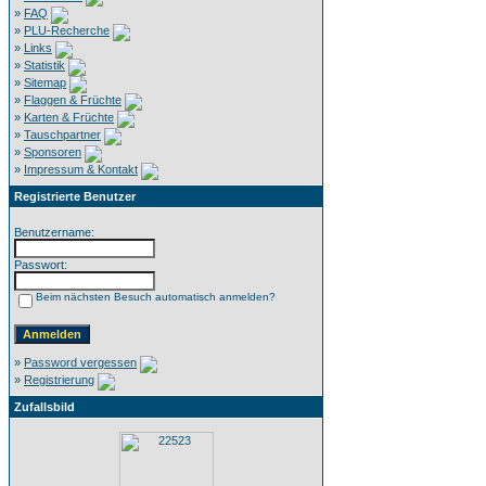
»
FAQ
»
PLU-Recherche
»
Links
»
Statistik
»
Sitemap
»
Flaggen & Früchte
»
Karten & Früchte
»
Tauschpartner
»
Sponsoren
»
Impressum & Kontakt
Registrierte Benutzer
Benutzername:
Passwort:
Beim nächsten Besuch automatisch anmelden?
»
Password vergessen
»
Registrierung
Zufallsbild