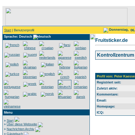
Donnerstag,
Start
| Benutzerprofil
06
Sprache: Deutsch
Fruitsticker.de
Kontrollzentrum
Profil von: Peter Kaess
Registriert seit:
Zuletzt aktiv:
Kommentare:
Email:
Homepage:
Menu
ICQ:
»
Start
»
Über diese Webseite
»
Nachrichten Archiv
»
Gästebuch