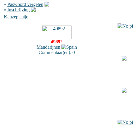
»
Paswoord vergeten
»
Inschrijving
Keuzeplaatje
49892
Mandarijnen
Commentaar(en): 0