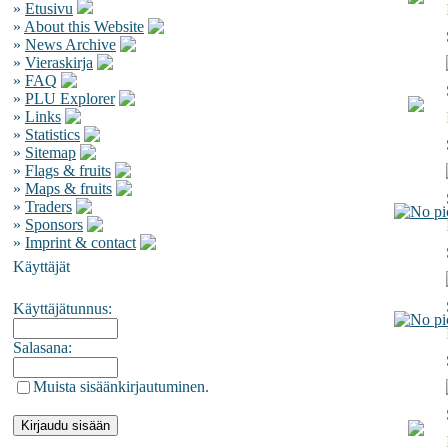
»
Etusivu
»
About this Website
»
News Archive
»
Vieraskirja
»
FAQ
»
PLU Explorer
»
Links
»
Statistics
»
Sitemap
»
Flags & fruits
»
Maps & fruits
»
Traders
»
Sponsors
»
Imprint & contact
Käyttäjät
Käyttäjätunnus:
Salasana:
Muista sisäänkirjautuminen.