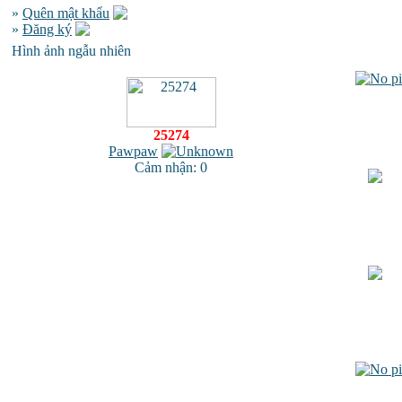
»
Quên mật khẩu
»
Đăng ký
Hình ảnh ngẫu nhiên
25274
Pawpaw
Cảm nhận: 0