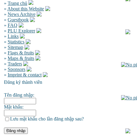
»
Trang chủ
»
About this Website
»
News Archive
»
Guestbook
»
FAQ
»
PLU Explorer
»
Links
»
Statistics
»
Sitemap
»
Flags & fruits
»
Maps & fruits
»
Traders
»
Sponsors
»
Imprint & contact
Đăng ký thành viên
Tên đăng nhập:
Mật khẩu:
Lưu mật khẩu cho lần đăng nhập sau?