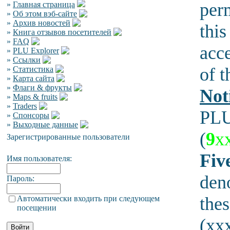
per
»
Главная страница
»
Об этом вэб-сайте
»
Архив новостей
this
»
Книга отзывов посетителей
»
FAQ
acce
»
PLU Explorer
»
Ссылки
of t
»
Статистика
»
Карта сайта
»
Флаги & фрукты
Not
»
Maps & fruits
»
Traders
PLU
»
Спонсоры
»
Выходные данные
(
9
x
Зарегистрированные пользователи
Five
Имя пользователя:
den
Пароль:
thes
Автоматически входить при следующем
посещении
(xxx