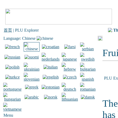
首页
| PLU Explorer
Th
Language: Chinese
Frui
PLU Exp
The
has
Menu