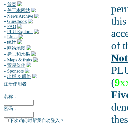
»
首页
per
»
关于本网站
»
News Archive
this
»
Guestbook
»
FAQ
acc
»
PLU Explorer
»
Links
»
统计
of t
»
网站地图
»
标志和水果
Not
»
Maps & fruits
»
贸易伙伴
PLU
»
Sponsors
»
出版 & 联络
(
9
x
注册使用者
Fiv
名称：
den
密码：
thes
下次访问时帮我自动登入？