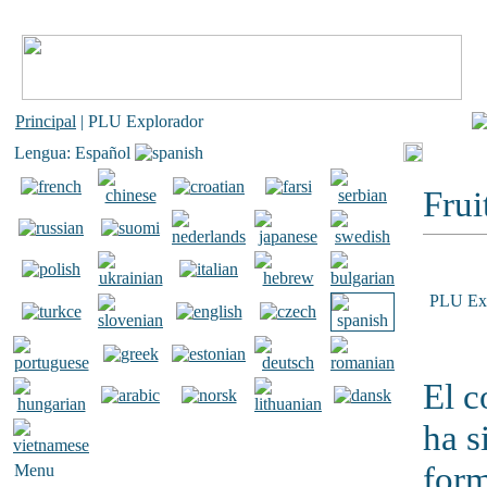
Principal
| PLU Explorador
Lengua: Español
Frui
PLU Exp
El c
ha s
form
Menu