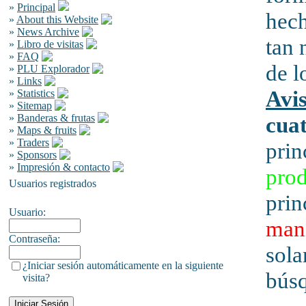
»
Principal
hech
»
About this Website
»
News Archive
tan 
»
Libro de visitas
»
FAQ
de l
»
PLU Explorador
»
Links
Avi
»
Statistics
»
Sitemap
»
Banderas & frutas
cuat
»
Maps & fruits
»
Traders
prin
»
Sponsors
»
Impresión & contacto
pro
Usuarios registrados
prin
Usuario:
man
Contraseña:
sola
¿Iniciar sesión automáticamente en la siguiente
bús
visita?