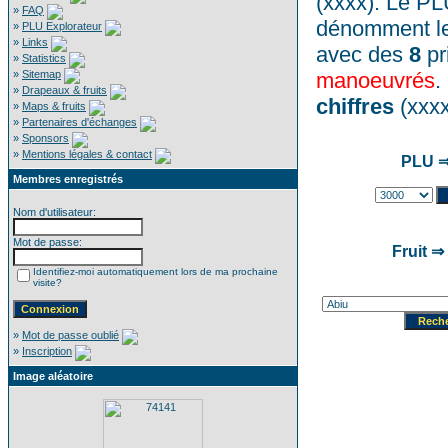
(xxxx). Le P
»
FAQ
dénomment le
»
PLU Explorateur
»
Links
avec des
8
pr
»
Statistics
»
Sitemap
manoeuvrés
.
»
Drapeaux & fruits
chiffres
(xxxx
»
Maps & fruits
»
Partenaires d'échanges
»
Sponsors
»
Mentions légales & contact
PLU ⇒
Membres enregistrés
Nom d'utilisateur:
Mot de passe:
Fruit ⇒
Identifiez-moi automatiquement lors de ma prochaine
visite?
»
Mot de passe oublié
»
Inscription
Image aléatoire