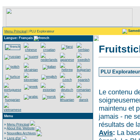
Samed
Menu Principal
| PLU Explorateur
Langue: Français
Fruitsti
PLU Explorateur
Le contenu de
soigneusemen
maintenu et p
jamais - ne s
Menu
résultats de l
»
Menu Principal
»
About this Website
Avis
:
La base
»
Nouvelles Archives
»
Livre d'or