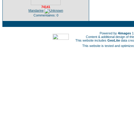
74141
Mandarine
Commentaires: 0
Powered by
4images
1
Content & additional design of t
This website includes
GeoLite
data cre
This website is tested and optimized