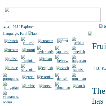
خانه
| PLU Explorer
Language: Farsi
Frui
PLU Exp
The 
has
Menu