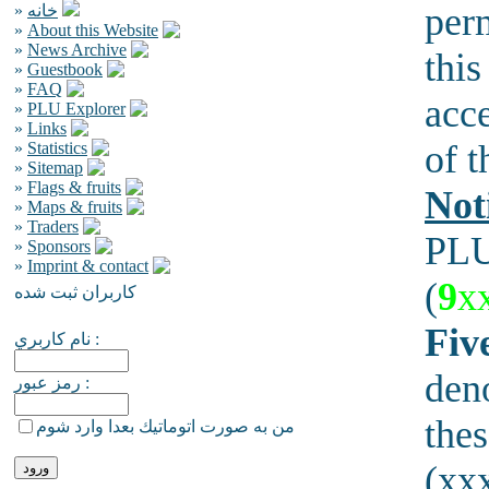
per
»
خانه
»
About this Website
»
News Archive
this
»
Guestbook
»
FAQ
acce
»
PLU Explorer
»
Links
of t
»
Statistics
»
Sitemap
»
Flags & fruits
Not
»
Maps & fruits
»
Traders
PLU
»
Sponsors
»
Imprint & contact
(
9
x
كاربران ثبت شده
Five
نام كاربري :
den
رمز عبور :
thes
من به صورت اتوماتيك بعدا وارد شوم
(xxx