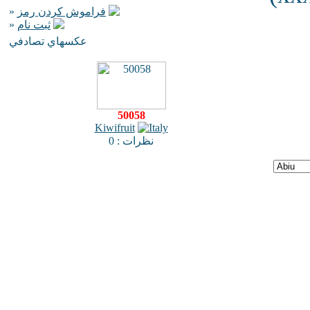
»
فراموش كردن رمز
»
ثبت نام
عكسهاي تصادفي
50058
Kiwifruit
نظرات : 0