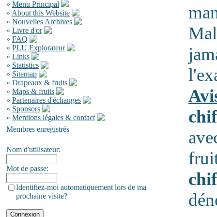
»
Menu Principal
man
»
About this Website
»
Nouvelles Archives
Malg
»
Livre d'or
»
FAQ
»
PLU Explorateur
jama
»
Links
»
Statistics
l'ex
»
Sitemap
»
Drapeaux & fruits
Avi
»
Maps & fruits
»
Partenaires d'échanges
»
Sponsors
chif
»
Mentions légales & contact
Membres enregistrés
ave
Nom d'utilisateur:
frui
Mot de passe:
chif
Identifiez-moi automatiquement lors de ma
dén
prochaine visite?