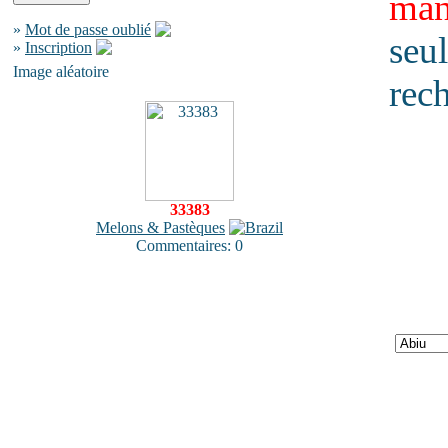
man
»
Mot de passe oublié
seu
»
Inscription
Image aléatoire
rec
33383
Melons & Pastèques
Commentaires: 0