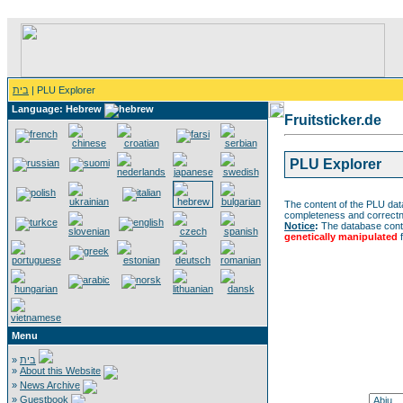
בית
| PLU Explorer
Language: Hebrew
Fruitsticker.de
PLU Explorer
The content of the PLU data
completeness and correctne
Notice
:
The database cont
genetically manipulated
f
Menu
»
בית
»
About this Website
»
News Archive
»
Guestbook