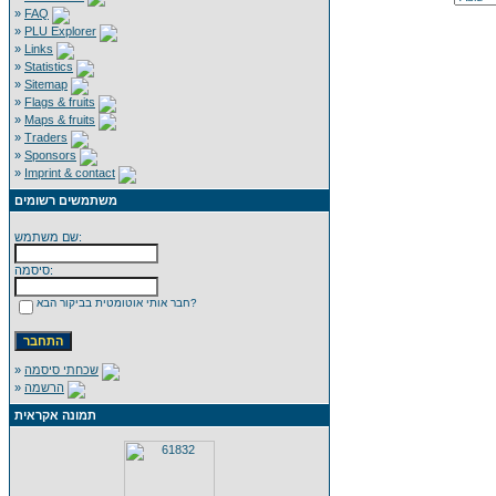
»
FAQ
»
PLU Explorer
»
Links
»
Statistics
»
Sitemap
»
Flags & fruits
»
Maps & fruits
»
Traders
»
Sponsors
»
Imprint & contact
משתמשים רשומים
שם משתמש:
סיסמה:
חבר אותי אוטומטית בביקור הבא?
»
שכחתי סיסמה
»
הרשמה
תמונה אקראית