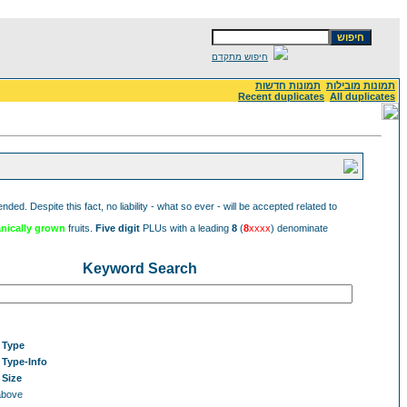
חיפוש מתקדם
תמונות מובילות
תמונות חדשות
Recent duplicates
All duplicates
. Despite this fact, no liability - what so ever - will be accepted related to
nically grown
fruits.
Five digit
PLUs with a leading
8
(
8
xxxx
) denominate
Keyword Search
n
Type
n
Type-Info
n
Size
above