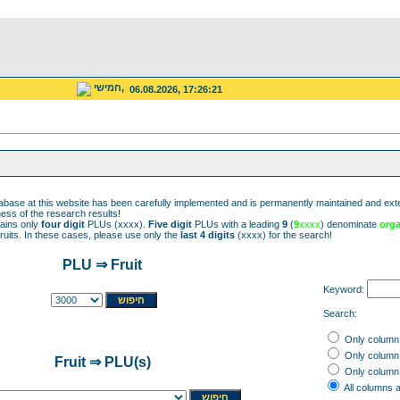
חמישי,
06.08.2026, 17:26:21
base at this website has been carefully implemented and is permanently maintained and extended
ss of the research results!
ains only
four digit
PLUs (xxxx).
Five digit
PLUs with a leading
9
(
9
xxxx
) denominate
orga
ruits. In these cases, please use only the
last 4 digits
(xxxx) for the search!
PLU ⇒ Fruit
Keyword:
Search:
Only colum
Only colum
Fruit ⇒ PLU(s)
Only colum
All columns 