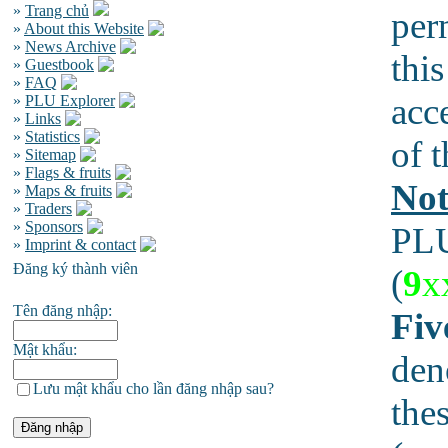
»
Trang chủ
per
»
About this Website
»
News Archive
this
»
Guestbook
»
FAQ
acc
»
PLU Explorer
»
Links
»
Statistics
of t
»
Sitemap
»
Flags & fruits
Not
»
Maps & fruits
»
Traders
»
Sponsors
PLU
»
Imprint & contact
Đăng ký thành viên
(
9
x
Tên đăng nhập:
Fiv
Mật khẩu:
den
Lưu mật khẩu cho lần đăng nhập sau?
the