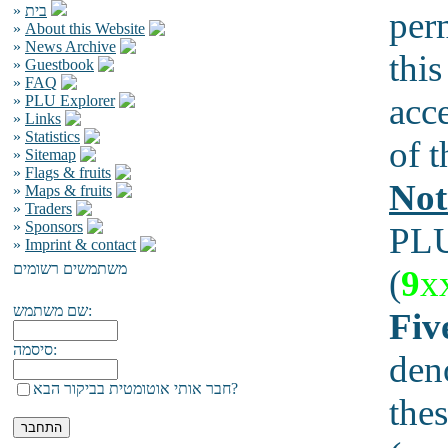
»
בית
per
»
About this Website
»
News Archive
this
»
Guestbook
»
FAQ
acc
»
PLU Explorer
»
Links
»
Statistics
of t
»
Sitemap
»
Flags & fruits
Not
»
Maps & fruits
»
Traders
»
Sponsors
PLU
»
Imprint & contact
משתמשים רשומים
(
9
x
שם משתמש:
Fiv
סיסמה:
den
חבר אותי אוטומטית בביקור הבא?
thes