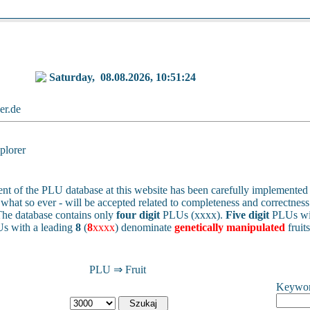
Saturday,
08.08.2026, 10:51:24
ker.de
lorer
nt of the PLU database at this website has been carefully implemented 
 - what so ever - will be accepted related to completeness and correctness 
he database contains only
four digit
PLUs (xxxx).
Five digit
PLUs wit
s with a leading
8
(
8
xxxx
) denominate
genetically manipulated
fruit
PLU ⇒ Fruit
Keywo