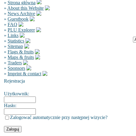
»
Strona główna
»
About this Website
»
News Archive
»
Guestbook
»
FAQ
»
PLU Explorer
»
Links
»
Statistics
»
Sitemap
»
Flags & fruits
»
Maps & fruits
»
Traders
»
Sponsors
»
Imprint & contact
Rejestracja
Użytkownik:
Hasło:
Zalogować automatycznie przy następnej wizycie?