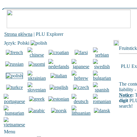
Strona główna
| PLU Explorer
Język: Polski
Fruitstic
PLU Exp
The conte
liability
Notice
:
T
digit
PLU
search!
Menu