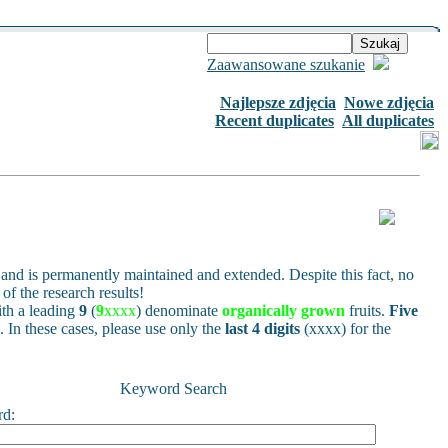
Zaawansowane szukanie
Najlepsze zdjęcia
Nowe zdjęcia
Recent duplicates
All duplicates
and is permanently maintained and extended. Despite this fact, no
of the research results!
h a leading
9
(
9
xxxx
) denominate
organically grown
fruits.
Five
s. In these cases, please use only the
last 4 digits
(xxxx) for the
Keyword Search
rd: