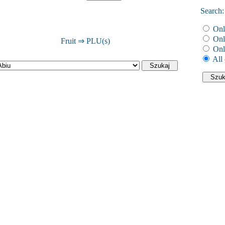
Search:
Onl
Onl
Fruit ⇒ PLU(s)
Onl
All