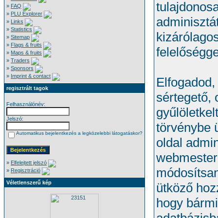
tulajdonosa
»
FAQ
»
PLU Explorer
adminisztá
»
Links
»
Statistics
kizárólagos
»
Sitemap
»
Flags & fruits
felelőségge
»
Maps & fruits
»
Traders
»
Sponsors
»
Imprint & contact
Elfogadod,
regisztrált tagok
sértegető, 
Felhasználónév:
gyűlöletkel
Jelszó:
törvénybe 
Automatikus bejelentkezés a legközelebbi látogatáskor?
oldal admin
webmestere
»
Elfelejtett jelszó
módosítsan
»
Regisztráció
Véletlenszerű kép
ütköző hoz
hogy bármi