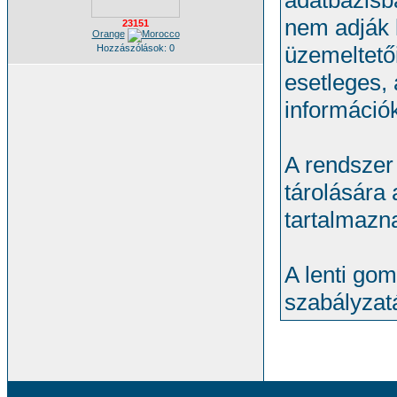
adatbázisb
nem adják 
23151
Orange
üzemeltető
Hozzászólások: 0
esetleges, 
információk
A rendszer 
tárolására
tartalmazn
A lenti gom
szabályzatá