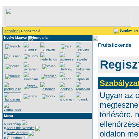
Sunday,
Kezdőlap
| Regisztráció
09
Nyelv: Magyar
Fruitsticker.de
Regisz
Szabályza
Ugyan az ol
megtesznek
törlésére,
Menu
ellenőrzése
»
Kezdőlap
»
About this Website
oldalon me
»
News Archive
»
Guestbook