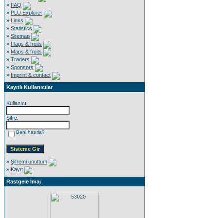
»
FAQ
»
PLU Explorer
»
Links
»
Statistics
»
Sitemap
»
Flags & fruits
»
Maps & fruits
»
Traders
»
Sponsors
»
Imprint & contact
Kayıtlı Kullanıcılar
Kullanıcı:
Şifre:
Beni hatırla?
»
Şifremi unuttum
»
Kayıt
Rastgele İmaj