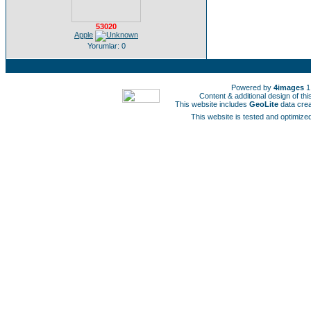
53020
Apple
Yorumlar: 0
Powered by
4images
1
Content & additional design of t
This website includes
GeoLite
data cre
This website is tested and optimized