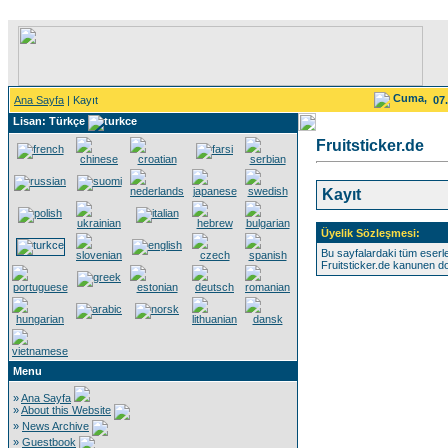
Cuma,
Ana Sayfa
| Kayıt
07
Lisan: Türkçe
Fruitsticker.de
Kayıt
Üyelik Sözleşmesi:
Bu sayfalardaki tüm eserleri
Fruitsticker.de kanunen d
Menu
»
Ana Sayfa
»
About this Website
»
News Archive
»
Guestbook