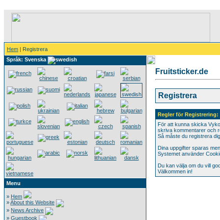
Hem
| Registrera
Språk: Svenska
Fruitsticker.de
Registrera
Regler för Registrering:
För att kunna skicka Vykor
skriva kommentarer och rö
Så måste du registrera dig
Dina uppgifter sparas men 
Systemet använder Cookies 
Du kan välja om du vill go
Välkommen in!
Menu
»
Hem
»
About this Website
»
News Archive
»
Guestbook