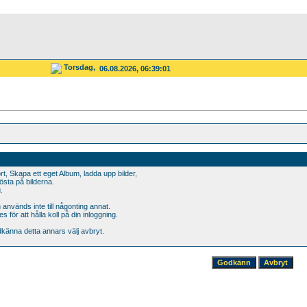
Torsdag,
06.08.2026, 06:39:01
t, Skapa ett eget Album, ladda upp bilder,
sta på bilderna.
.
används inte till någonting annat.
för att hålla koll på din inloggning.
dkänna detta annars välj avbryt.