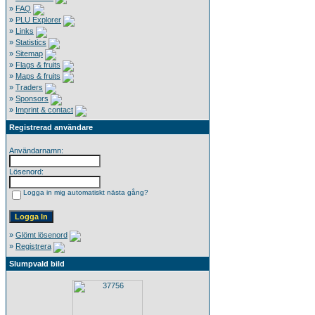
»
FAQ
»
PLU Explorer
»
Links
»
Statistics
»
Sitemap
»
Flags & fruits
»
Maps & fruits
»
Traders
»
Sponsors
»
Imprint & contact
Registrerad användare
Användarnamn:
Lösenord:
Logga in mig automatiskt nästa gång?
»
Glömt lösenord
»
Registrera
Slumpvald bild