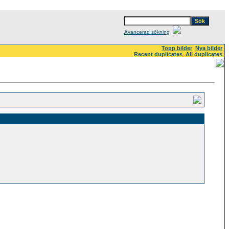
Avancerad sökning
Topp bilder
Nya bilder
Recent duplicates
All duplicates