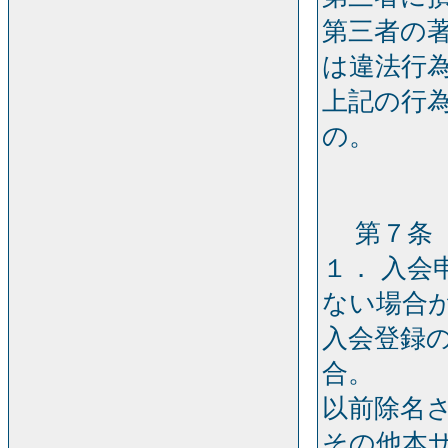
第三者の
は違法行
上記の行
の。
第７条［
１． 入
ない場合
入会登録
合。
以前除名
その他本