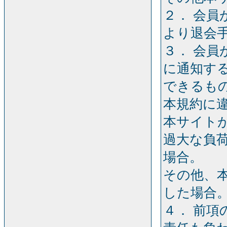
２． 会
より退会
３． 会
に通知す
できるも
本規約に
本サイト
過大な負
場合。
その他、
した場合
４． 前