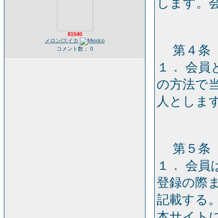
します。
81540
メロン/スイカ
第４条［
コメント数： 0
１． 会
の方法で
人としま
第５条［
１． 会
登録の際
記載する
本サイト