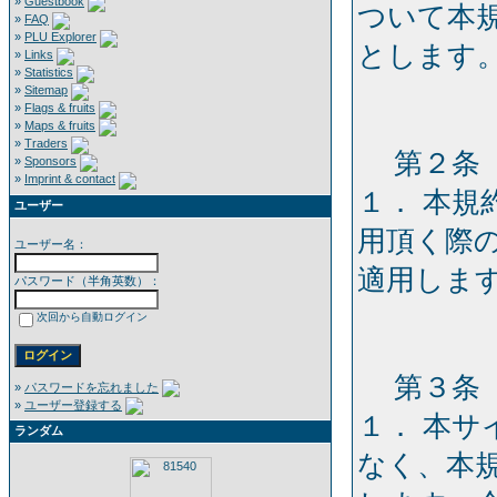
»
Guestbook
ついて本
»
FAQ
»
PLU Explorer
とします
»
Links
»
Statistics
»
Sitemap
»
Flags & fruits
»
Maps & fruits
»
Traders
第２条［
»
Sponsors
»
Imprint & contact
１． 本
ユーザー
用頂く際
ユーザー名：
適用しま
パスワード（半角英数）：
次回から自動ログイン
第３条［
»
パスワードを忘れました
»
ユーザー登録する
１． 本
ランダム
なく、本