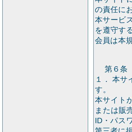
の責任に
本サービ
を遵守す
会員は本
第６条［
１． 本
す。
本サイト
または販
ID・パス
第三者に