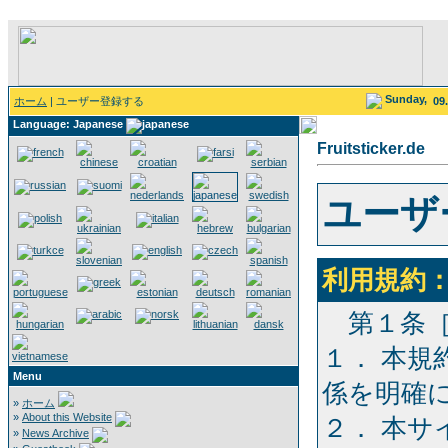
Sunday,
ホーム
| ユーザー登録する
09
Language: Japanese
Fruitsticker.de
ユーザ
利用規約
第１条［
１． 本
Menu
係を明確
»
ホーム
»
About this Website
２． 本
»
News Archive