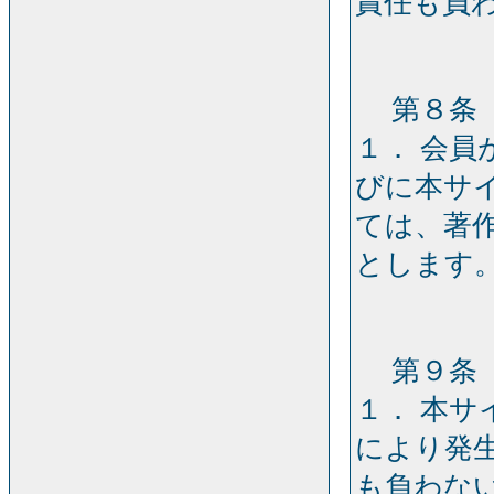
責任も負
第８条［
１． 会
びに本サ
ては、著
とします
第９条［
１． 本
により発
も負わな