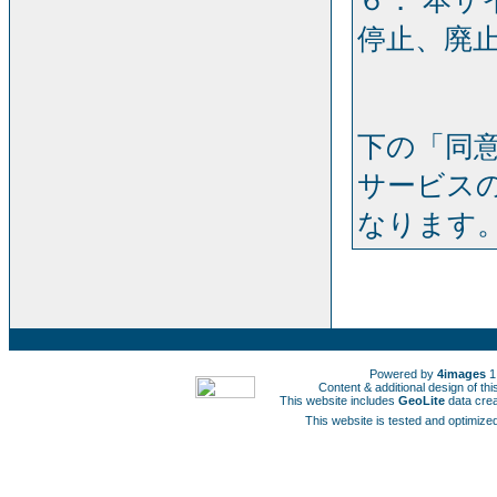
６． 本
停止、廃
下の「同
サービス
なります
Powered by
4images
1
Content & additional design of t
This website includes
GeoLite
data cre
This website is tested and optimized