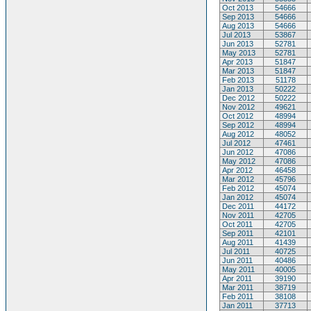
Oct 2013
54666
Sep 2013
54666
Aug 2013
54666
Jul 2013
53867
Jun 2013
52781
May 2013
52781
Apr 2013
51847
Mar 2013
51847
Feb 2013
51178
Jan 2013
50222
Dec 2012
50222
Nov 2012
49621
Oct 2012
48994
Sep 2012
48994
Aug 2012
48052
Jul 2012
47461
Jun 2012
47086
May 2012
47086
Apr 2012
46458
Mar 2012
45796
Feb 2012
45074
Jan 2012
45074
Dec 2011
44172
Nov 2011
42705
Oct 2011
42705
Sep 2011
42101
Aug 2011
41439
Jul 2011
40725
Jun 2011
40486
May 2011
40005
Apr 2011
39190
Mar 2011
38719
Feb 2011
38108
Jan 2011
37713