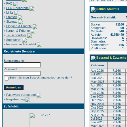
»
FAQ
»
PLU-Recherche
Seiten-Statistik
»
Links
»
Statistik
Gesamt-Statistik
»
Sitemap
Sticker:
71166
»
Flaggen & Früchte
Kategorien:
99
»
Karten & Früchte
Mitglieder:
540
Aufrufe:
41758449
»
Tauschpartner
Downloads:
6
»
Sponsoren
Stimme(n):
7
»
Impressum & Kontakt
Kommentare:
165
Postkarten:
1
Registrierte Benutzer
Bestand & Zuwachs
Benutzername:
Zeitraum
Passwort:
Aug 2026
71166
Jul 2026
71166
Beim nächsten Besuch automatisch anmelden?
Jun 2026
71166
May 2026
71166
Apr 2026
71166
Mar 2026
71166
Feb 2026
71166
»
Password vergessen
Jan 2026
71166
»
Registrierung
Dec 2025
71166
Nov 2025
71166
Zufallsbild
Oct 2025
71166
Sep 2025
71166
Aug 2025
71166
Jul 2025
71166
Jun 2025
71166
May 2025
71166