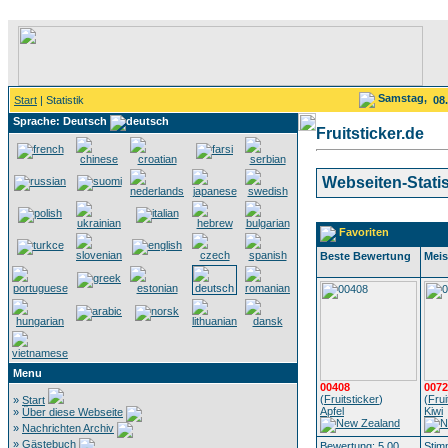
Samstag,
Start
| Statistik
08
Sprache: Deutsch
Fruitsticker.de
Webseiten-Statis
Favoriten
Beste Bewertung
Meis
Menu
00408
0072
(
Fruitsticker
)
(
Frui
»
Start
Apfel
Kiwi
»
Über diese Webseite
»
Nachrichten Archiv
»
Gästebuch
Bewertung: 5.00
Stim