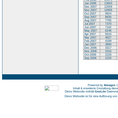
Jan 2008
13603
Dec 2007
12059
Nov 2007
10955
Oct 2007
9924
Sep 2007
8830
Aug 2007
7765
Jul 2007
7370
Jun 2007
7102
May 2007
6248
Apr 2007
5610
Mar 2007
4827
Feb 2007
4189
Jan 2007
3890
Dec 2006
3317
Nov 2006
3316
Oct 2006
2226
Sep 2006
2225
Powered by
4images
1
Inhalt & erweiterte Gestaltung die
Diese Webseite enthält
GeoLite
Datenmat
Diese Webseite ist für eine Auflösung von 