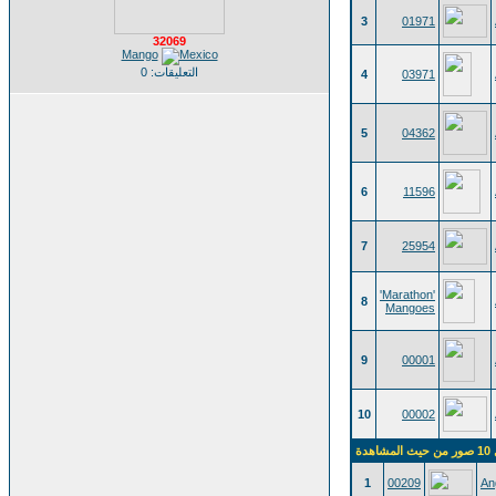
3
01971
32069
Mango
التعليقات: 0
4
03971
5
04362
6
11596
7
25954
'Marathon'
8
Mangoes
9
00001
10
00002
اهدة
1
00209
An