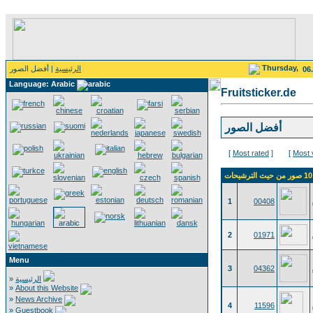
Thursday,
الرئيسية
| أفضل الصور
06
Language: Arabic
Fruitsticker.de
أفضل الصور
[
Most rated
]
[
Most 
1
00408
2
01971
Menu
3
04362
»
الرئيسية
»
About this Website
»
News Archive
4
11596
»
Guestbook