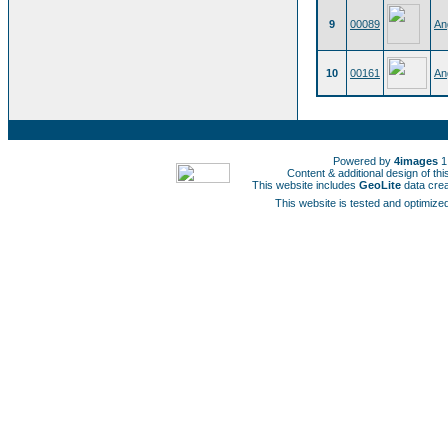
9
00089
An
10
00161
An
Powered by
4images
1
Content & additional design of t
This website includes
GeoLite
data cre
This website is tested and optimized