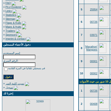
»
FAQ
»
PLU Explorer
5
25954
»
Links
»
Statistics
»
Sitemap
6
00726
»
Flags & fruits
»
Maps & fruits
»
Traders
»
Sponsors
7
03971
»
Imprint & contact
دخول الأعضاء المسجلين
'Marathon'
8
Mangoes
إسم المستخدم:
الرقم السري:
9
00001
قم بتسجيلي تلقائيا في المرة القادمة
10
00002
ث الأصوات
»
نسيت كلمة السر
»
تسجيل
1
00726
إخترنا لك
2
00408