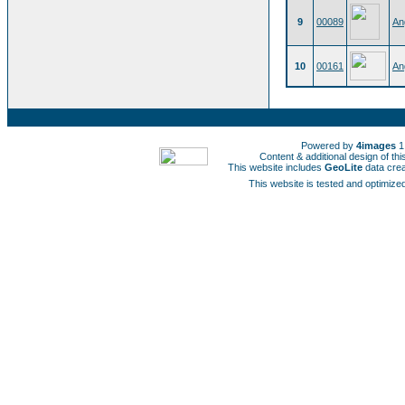
9
00089
An
10
00161
An
Powered by
4images
1
Content & additional design of t
This website includes
GeoLite
data cre
This website is tested and optimized