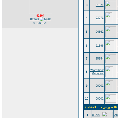
3
01971
82804
4
03971
Tomato
التعليقات: 0
5
04362
6
11596
7
25954
'Marathon'
8
Mangoes
9
00001
10
00002
اهدة
1
00209
An