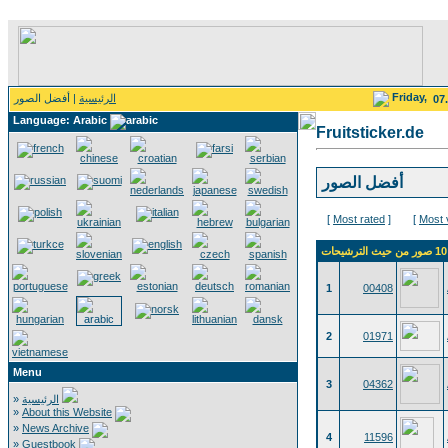
Friday,
الرئيسية
| أفضل الصور
07
Language: Arabic
Fruitsticker.de
أفضل الصور
[
Most rated
]
[
Most 
1
00408
2
01971
Menu
3
04362
»
الرئيسية
»
About this Website
»
News Archive
4
11596
»
Guestbook