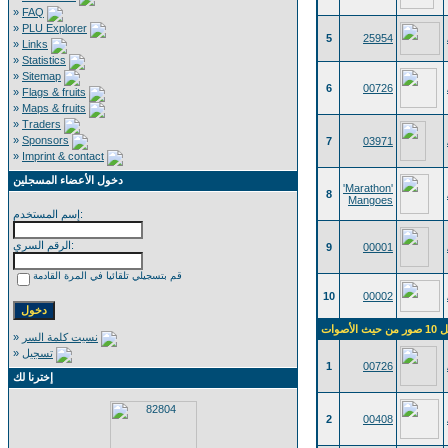
»
FAQ
»
PLU Explorer
5
25954
»
Links
»
Statistics
»
Sitemap
6
00726
»
Flags & fruits
»
Maps & fruits
»
Traders
»
Sponsors
7
03971
»
Imprint & contact
دخول الأعضاء المسجلين
'Marathon'
8
Mangoes
إسم المستخدم:
الرقم السري:
9
00001
قم بتسجيلي تلقائيا في المرة القادمة
10
00002
ث الأصوات
»
نسيت كلمة السر
»
تسجيل
1
00726
إخترنا لك
2
00408